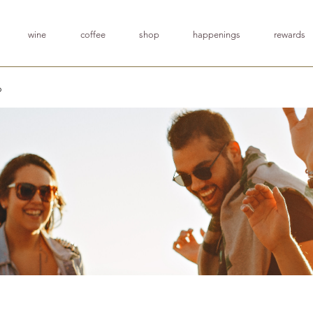
wine
coffee
shop
happenings
rewards
p