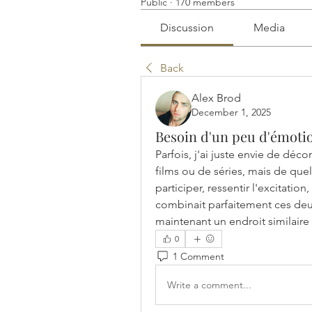
Public
·
170 members
Discussion
Media
Back
Alex Brod
December 1, 2025
Besoin d'un peu d'émoti
Parfois, j'ai juste envie de déc
films ou de séries, mais de quel
participer, ressentir l'excitation, 
combinait parfaitement ces deux 
maintenant un endroit similaire
0
1 Comment
Write a comment...