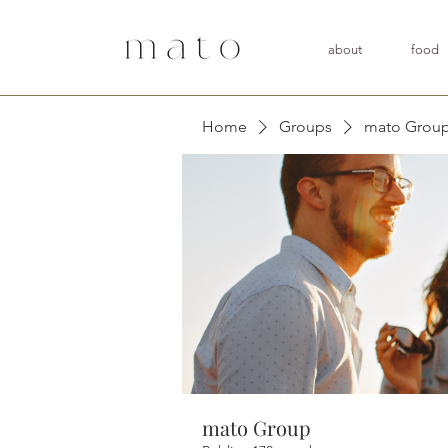
about
food
Home
Groups
mato Grou
mato Group