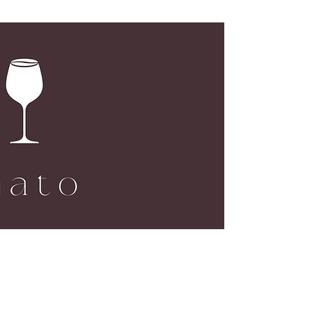
LOC
G02, N
173 De
Centra
Open M
Open S
JOB
Should 
Give us
team@m