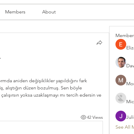
Members
About
Member
Eli
r
Dav
Mon
ş, alıştığın düzen bozulmuş. Sen böyle 
lışırsın yoksa uzaklaşmayı mı tercih edersin ve 
Mic
Jul
42 Views
See All 