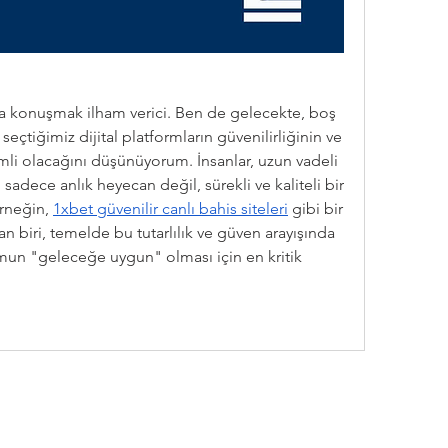
a konuşmak ilham verici. Ben de gelecekte, boş 
seçtiğimiz dijital platformların güvenilirliğinin ve 
mli olacağını düşünüyorum. İnsanlar, uzun vadeli 
 sadece anlık heyecan değil, sürekli ve kaliteli bir 
rneğin, 
1xbet güvenilir canlı bahis siteleri
 gibi bir 
n biri, temelde bu tutarlılık ve güven arayışında 
ormun "geleceğe uygun" olması için en kritik 