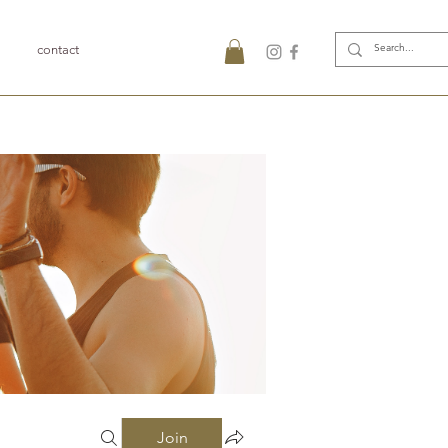
contact
Join