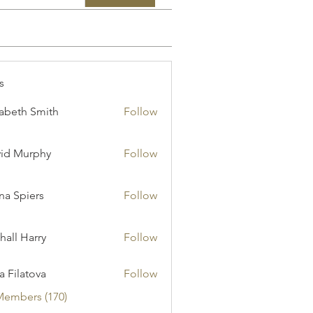
s
zabeth Smith
Follow
id Murphy
Follow
a Spiers
Follow
hall Harry
Follow
ia Filatova
Follow
Members (170)