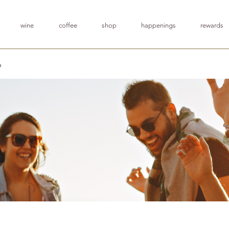
wine
coffee
shop
happenings
rewards
p